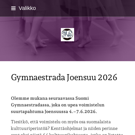
Siirry
Valikko
sivun
sisältöön
Kemin Naisvoimistelijat
Gymnaestrada Joensuu 2026
Olemme mukana seuraavassa Suomi
Gymnaestradassa, joka on upea voimistelun
suurtapahtuma Joensuussa 4.–7.6.2026.
Tiesitkö, että voimistelu on myös osa suomalaista
kulttuuriperintöä? Kenttäohjelmat ja niiden perinne
ovat yksi niistä 64 kulttuurikohteesta, jotka on listattu