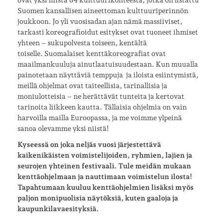
Suomen kansallisen aineettoman kulttuuriperinnön
joukkoon. Jo yli vuosisadan ajan nämä massiiviset,
tarkasti koreografioidut esitykset ovat tuoneet ihmiset
yhteen – sukupolvesta toiseen, kentältä
toiselle. Suomalaiset kenttäkoreografiat ovat
maailmankuuluja ainutlaatuisuudestaan. Kun muualla
painotetaan näyttäviä temppuja ja iloista esiintymistä,
meillä ohjelmat ovat taiteellisia, tarinallisia ja
moniulotteisia – ne herättävät tunteita ja kertovat
tarinoita liikkeen kautta. Tällaisia ohjelmia on vain
harvoilla mailla Euroopassa, ja me voimme ylpeinä
sanoa olevamme yksi niistä!
Kyseessä on joka neljäs vuosi järjestettävä
kaikenikäisten voimistelijoiden, ryhmien, lajien ja
seurojen yhteinen festivaali.​ Tule meidän mukaan
kenttäohjelmaan ja nauttimaan voimistelun ilosta!
Tapahtumaan kuuluu kenttäohjelmien lisäksi myös
paljon monipuolisia näytöksiä, kuten gaaloja ja
kaupunkilavaesityksiä.