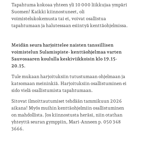
Tapahtuma kokoaa yhteen yli 10 000 liikkujaa ympäri
Suomen! Kaikki kiinnostuneet, oli
voimistelukokemusta tai ei, voivat osallistua
tapahtumaan ja halutessaan esiintyä kenttäohjelmissa.
Meidän seura harjoittelee naisten tanssillisen
voimistelun Sulamispiste- kenttäohjelmaa varten
Sauvosaaren koululla keskiviikkoisin klo 19.15-
20.15.
Tule mukaan harjoituksiin tutustumaan ohjelmaan ja
katsomaan meininkiä. Harjoituksiin osallistuminen ei
sido vielä osallistumista tapahtumaan.
Sitovat ilmoittautumiset tehdään tammikuun 2026
aikana! Myös muihin kenttäohjelmiin osallistuminen
on mahdollista. Jos kiinnostusta heräsi, niin otathan
yhteyttä seuran gymppiin, Mari-Anneen p. 050 348
3666.